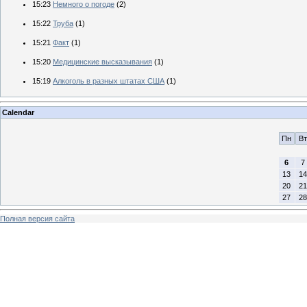
15:23
Немного о погоде
(2)
15:22
Труба
(1)
15:21
Факт
(1)
15:20
Медицинские высказывания
(1)
15:19
Алкоголь в разных штатах США
(1)
Calendar
Пн
Вт
6
7
13
14
20
21
27
28
Полная версия сайта