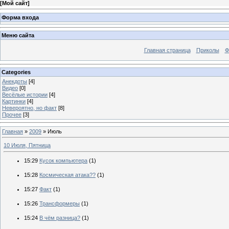
[
Мой сайт
]
Форма входа
Меню сайта
Главная страница
Приколы
Ф
Categories
Анекдоты
[4]
Видео
[0]
Весёлые истории
[4]
Картинки
[4]
Невероятно, но факт
[8]
Прочее
[3]
Главная
»
2009
»
Июль
10 Июля, Пятница
15:29
Кусок компьютера
(1)
15:28
Космическая атака??
(1)
15:27
Факт
(1)
15:26
Трансформеры
(1)
15:24
В чём разница?
(1)